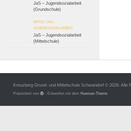
JaS – Jugendsozialarbeit
(Grundschule)
INFOS
/
JAS -
JUGENDSOZIALARBEIT
JaS – Jugendsozialarbeit
(Mittelschule)
Kreuzberg Grund- und Mittelschule Schwandorf © 2026. Alle 
Präsentiert von
- Entworfen mit dem
Hueman-Theme