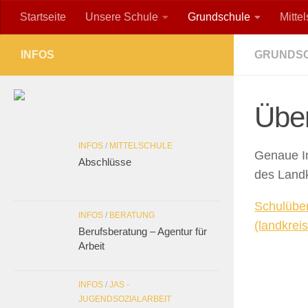
Startseite
Unsere Schule
Grundschule
Mitte
Zum Inhalt springen
INFOS
GRUNDS
Über
INFOS
/
MITTELSCHULE
Genaue In
Abschlüsse
des Landk
Schulüber
INFOS
/
BERATUNG
(landkrei
Berufsberatung – Agentur für
Arbeit
INFOS
/
JAS -
JUGENDSOZIALARBEIT