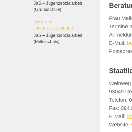
JaS – Jugendsozialarbeit
Beratu
(Grundschule)
Frau Meik
INFOS
/
JAS -
Termine 
JUGENDSOZIALARBEIT
Anmeldun
JaS – Jugendsozialarbeit
(Mittelschule)
E-Mail:
b
Postadre
Staatli
Weinweg
93049 Re
Telefon: 
Fax: 094
E-Mail:
s
Website: