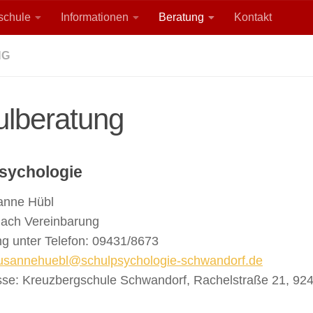
lschule
Informationen
Beratung
Kontakt
NG
ulberatung
sychologie
anne Hübl
nach Vereinbarung
g unter Telefon: 09431/8673
usannehuebl@schulpsychologie-schwandorf.de
sse: Kreuzbergschule Schwandorf, Rachelstraße 21, 92