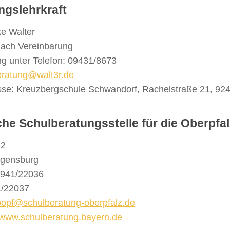
ngslehrkraft
e Walter
nach Vereinbarung
g unter Telefon: 09431/8673
eratung@walt3r.de
sse: Kreuzbergschule Schwandorf, Rachelstraße 21, 92
che Schulberatungsstelle für die Oberpfa
 2
gensburg
0941/22036
1/22037
bopf@schulberatung-oberpfalz.de
www.schulberatung.bayern.de