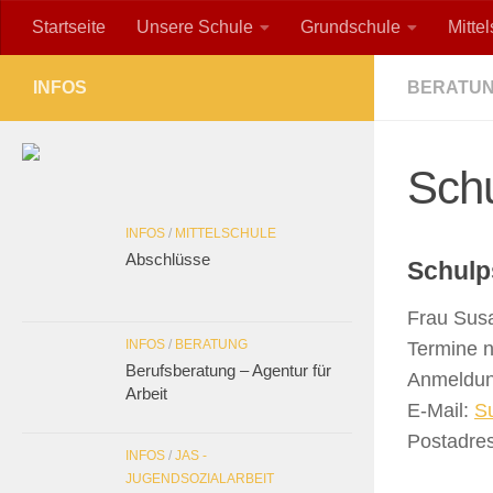
Startseite
Unsere Schule
Grundschule
Mitte
Zum Inhalt springen
INFOS
BERATU
Sch
INFOS
/
MITTELSCHULE
Abschlüsse
Schulp
Frau Sus
INFOS
/
BERATUNG
Termine 
Berufsberatung – Agentur für
Anmeldun
Arbeit
E-Mail:
S
Postadre
INFOS
/
JAS -
JUGENDSOZIALARBEIT