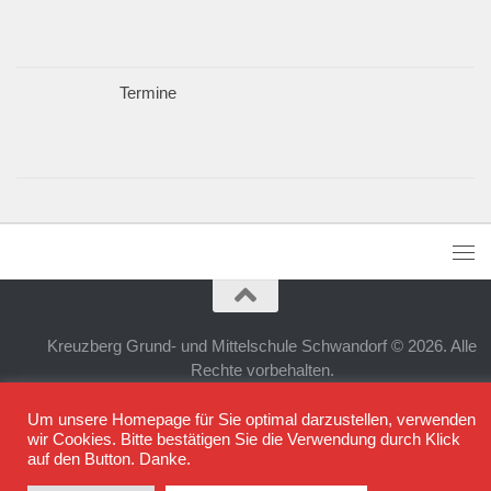
Termine
Kreuzberg Grund- und Mittelschule Schwandorf © 2026. Alle
Rechte vorbehalten.
Präsentiert von
- Entworfen mit dem
Hueman-Theme
Um unsere Homepage für Sie optimal darzustellen, verwenden
wir Cookies. Bitte bestätigen Sie die Verwendung durch Klick
auf den Button. Danke.