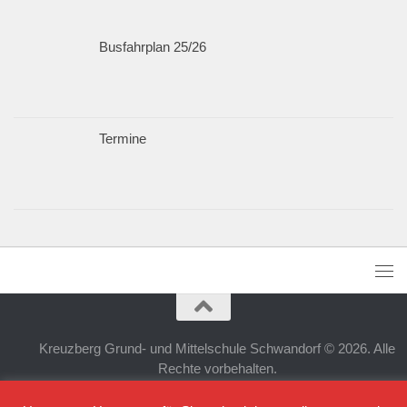
Busfahrplan 25/26
Termine
Kreuzberg Grund- und Mittelschule Schwandorf © 2026. Alle
Rechte vorbehalten.
Präsentiert von
- Entworfen mit dem
Hueman-Theme